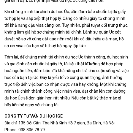
gia đình bạn, cơ hội nhận visa du học Úc cũng cao hơn.
Khi chứng minh tài chính du học Úc, cần đảm bảo chuẩn bị đủ giấy
tờ hợp lệ và sắp xếp thật hợp lý. Càng có nhiều giấy tờ chứng minh
thì khả năng đậu visa càng lớn. Tuy nhiên, phải tuyệt đối trung thực,
không làm giả hồ sơ chứng minh tài chính. Lãnh sự quán Úc xét
duyệt hồ sơ vô cùng gắt gao nên một khi có dấu hiệu giả mạo, hồ
sơ xin visa của bạn sẽ bị huỷ bỏ ngay lập tức.
Tóm lại, để chứng minh tài chính du học Úc thành công, du học sinh
và gia đình cần chuẩn bị giấy tờ, tài liệu thật kĩ lưỡng để hợp pháp
hoá nguồn tiền, đảm bảo đủ khả năng chi trả cho cuộc sống và việc
học của bạn tại Úc. Đây là yếu tố vô cùng quan trọng, ảnh hưởng
trực tiếp đến việc bạn có nhận được visa hay không. Một khi chứng
minh tài chính thành công, việc nhận visa, đặt chân lên con đường
du học Úc sẽ đơn giản hơn rất nhiều. Nếu còn bất kỳ thắc mắc gì
hãy liên hệ ngay với chúng tôi.
CÔNG TY TƯ VẤN DU HỌC IGE
Địa chỉ: 135 Đội Cấn, Tòa Nhà Kính Hồ 7 gian, Ba Đình, Hà Nội
Phone: 038 806 78 79