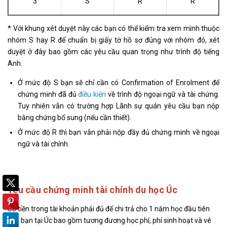
3
S
R
R
* Với khung xét duyệt này các bạn có thể kiểm tra xem mình thuộc
nhóm S hay R để chuẩn bị giấy tờ hồ sơ đúng với nhóm đó, xét
duyệt ở đây bao gồm các yêu cầu quan trọng như trình độ tiếng
Anh.
Ở mức độ S bạn sẽ chỉ cần có Confirmation of Enrolment để
chứng minh đã đủ
điều kiện
về trình độ ngoại ngữ và tài chứng.
Tuy nhiên vẫn có trường hợp Lãnh sự quán yêu cầu bạn nộp
bằng chứng bổ sung (nếu cần thiết).
Ở mức độ R thì bạn vẫn phải nộp đầy đủ chứng minh về ngoại
ngữ và tài chính.
Yêu cầu chứng minh tài chính du học Úc
Số tiền trong tài khoản phải đủ để chi trả cho 1 năm học đầu tiên
của bạn tại Úc bao gồm tương đương học phí, phí sinh hoạt và vé