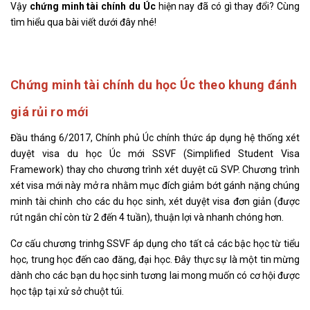
Vậy
chứng minh tài chính du Úc
hiện nay đã có gì thay đổi? Cùng
tìm hiểu qua bài viết dưới đây nhé!
Chứng minh tài chính du học Úc theo khung đánh
giá rủi ro mới
Đầu tháng 6/2017, Chính phủ Úc chính thức áp dụng hệ thống xét
duyệt visa du học Úc mới SSVF (Simplified Student Visa
Framework) thay cho chương trình xét duyệt cũ SVP. Chương trình
xét visa mới này mở ra nhằm mục đích giảm bớt gánh nặng chúng
minh tài chinh cho các du học sinh, xét duyệt visa đơn giản (được
rút ngắn chỉ còn từ 2 đến 4 tuần), thuận lợi và nhanh chóng hơn.
Cơ cấu chương trinhg SSVF áp dụng cho tất cả các bậc học từ tiểu
học, trung học đến cao đăng, đại học. Đây thực sự là một tin mừng
dành cho các bạn du học sinh tương lai mong muốn có cơ hội được
học tập tại xử sở chuột túi.