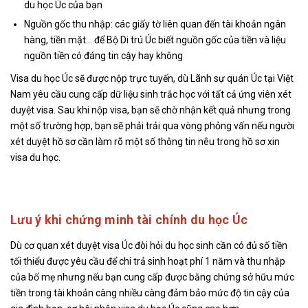
du học Úc của bạn
Nguồn gốc thu nhập: các giấy tờ liên quan đến tài khoản ngân
hàng, tiền mặt… để Bộ Di trú Úc biết nguồn gốc của tiền và liệu
nguồn tiền có đáng tin cậy hay không
Visa du học Úc sẽ được nộp trực tuyến, dù Lãnh sự quán Úc tại Việt
Nam yêu cầu cung cấp dữ liệu sinh trắc học với tất cả ứng viên xét
duyệt visa. Sau khi nộp visa, bạn sẽ chờ nhận kết quả nhưng trong
một số trường hợp, bạn sẽ phải trải qua vòng phỏng vấn nếu người
xét duyệt hồ sơ cần làm rõ một số thông tin nêu trong hồ sơ xin
visa du học.
Lưu ý khi chứng minh tài chính du học Úc
Dù cơ quan xét duyệt visa Úc đòi hỏi du học sinh cần có đủ số tiền
tối thiểu được yêu cầu để chi trả sinh hoạt phí 1 năm và thu nhập
của bố mẹ nhưng nếu bạn cung cấp được bằng chứng sở hữu mức
tiền trong tài khoản càng nhiều càng đảm bảo mức độ tin cậy của