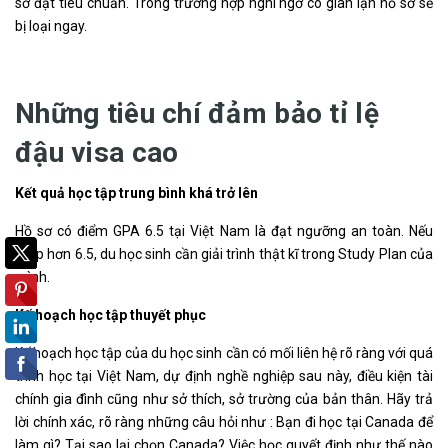
sơ đạt tiêu chuẩn. Trong trường hợp nghi ngờ có gian lận hồ sơ sẽ
bị loại ngay.
Những tiêu chí đảm bảo tỉ lệ
đậu visa cao
Kết quả học tập trung bình khá trở lên
Hồ sơ có điểm GPA 6.5 tại Việt Nam là đạt ngưỡng an toàn. Nếu
thấp hơn 6.5, du học sinh cần giải trình thật kĩ trong Study Plan của
mình.
Kế hoạch học tập thuyết phục
Kế hoạch học tập của du học sinh cần có mối liên hệ rõ ràng với quá
trình học tại Việt Nam, dự định nghề nghiệp sau này, điều kiện tài
chính gia đình cũng như sở thích, sở trường của bản thân. Hãy trả
lời chính xác, rõ ràng những câu hỏi như : Bạn đi học tại Canada để
làm gì? Tại sao lại chọn Canada? Việc học quyết định như thế nào