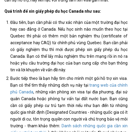
cần sự hỗ trợ, hãy liên lạc với trung tâm xin visa gần nhất.
Quá trình để xin giấy phép du học Canada như sau:
Đầu tiên, bạn cần phải có thư xác nhận của một trường đại học
hay cao đẳng ở Canada. Nếu học sinh nào muốn theo học tại
Quebec thì phải có thêm một bản nghiệm thu (certificate of
acceptance hay CAQ) từ chính phủ vùng Quebec. Bạn cần phải
có giấy nghiệm thu thì mới được phép xin giấy phép du học
Canada. Bạn có thể lấy mẫu nghiệm thu trên mạng rồi in nó ra
hoặc yêu cầu trường đại học của bạn cung cấp cho bạn thông
tin và lời khuyên về vấn đề này.
Bước tiếp theo là bạn hãy tìm cho mình một gói hỗ trợ xin visa.
Bạn có thể tìm thấy những dịch vụ này tại
trang web của chính
phủ Canada
, những văn phòng xin visa tại địa phương, đại sứ
quán Canada hoặc phòng tư vấn tại đất nước bạn. Bạn cũng
cần có giấy phép cư trú tạm thời nếu như bạn đến từ những
quốc gia nhất định (Designated Countries - những quốc gia có ít
người di cư, tôn trọng quyền con người và chú trọng bảo vệ môi
trường - tham khảo thêm:
Danh sách những quốc gia cần xin