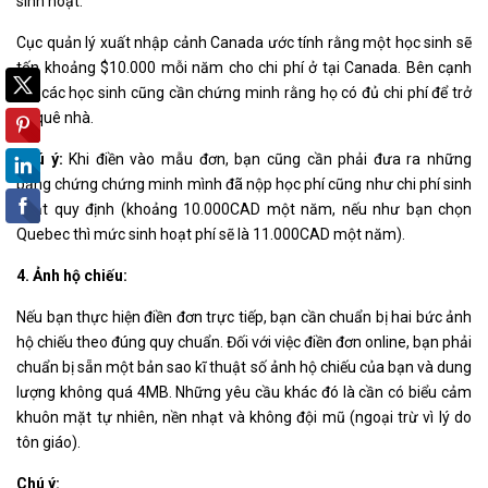
sinh hoạt.
Cục quản lý xuất nhập cảnh Canada ước tính rằng một học sinh sẽ
tốn khoảng $10.000 mỗi năm cho chi phí ở tại Canada. Bên cạnh
đó, các học sinh cũng cần chứng minh rằng họ có đủ chi phí để trở
về quê nhà.
Chú ý:
Khi điền vào mẫu đơn, bạn cũng cần phải đưa ra những
bằng chứng chứng minh mình đã nộp học phí cũng như chi phí sinh
hoạt quy định (khoảng 10.000CAD một năm, nếu như bạn chọn
Quebec thì mức sinh hoạt phí sẽ là 11.000CAD một năm).
4. Ảnh hộ chiếu:
Nếu bạn thực hiện điền đơn trực tiếp, bạn cần chuẩn bị hai bức ảnh
hộ chiếu theo đúng quy chuẩn. Đối với việc điền đơn online, bạn phải
chuẩn bị sẵn một bản sao kĩ thuật số ảnh hộ chiếu của bạn và dung
lượng không quá 4MB. Những yêu cầu khác đó là cần có biểu cảm
khuôn mặt tự nhiên, nền nhạt và không đội mũ (ngoại trừ vì lý do
tôn giáo).
Chú ý: