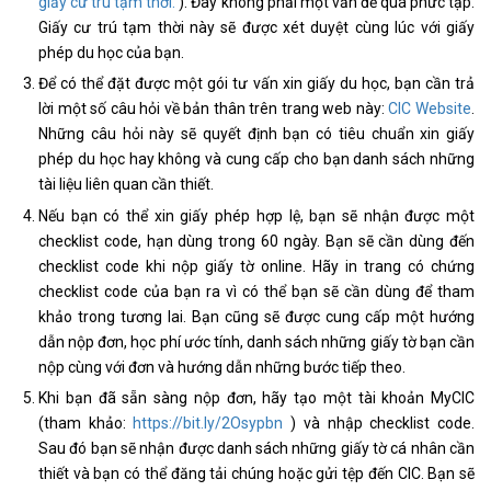
giấy cư trú tạm thời.
). Đây không phải một vấn đề quá phức tạp.
Giấy cư trú tạm thời này sẽ được xét duyệt cùng lúc với giấy
phép du học của bạn.
Để có thể đặt được một gói tư vấn xin giấy du học, bạn cần trả
lời một số câu hỏi về bản thân trên trang web này:
CIC Website
.
Những câu hỏi này sẽ quyết định bạn có tiêu chuẩn xin giấy
phép du học hay không và cung cấp cho bạn danh sách những
tài liệu liên quan cần thiết.
Nếu bạn có thể xin giấy phép hợp lệ, bạn sẽ nhận được một
checklist code, hạn dùng trong 60 ngày. Bạn sẽ cần dùng đến
checklist code khi nộp giấy tờ online. Hãy in trang có chứng
checklist code của bạn ra vì có thể bạn sẽ cần dùng để tham
khảo trong tương lai. Bạn cũng sẽ được cung cấp một hướng
dẫn nộp đơn, học phí ước tính, danh sách những giấy tờ bạn cần
nộp cùng với đơn và hướng dẫn những bước tiếp theo.
Khi bạn đã sẵn sàng nộp đơn, hãy tạo một tài khoản MyCIC
(tham khảo:
https://bit.ly/2Osypbn
) và nhập checklist code.
Sau đó bạn sẽ nhận được danh sách những giấy tờ cá nhân cần
thiết và bạn có thể đăng tải chúng hoặc gửi tệp đến CIC. Bạn sẽ