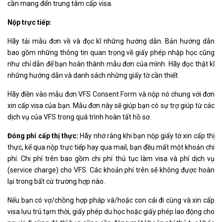
cần mang đến trung tâm cấp visa.
Nộp trực tiếp:
Hãy tải mẫu đơn về và đọc kĩ những hướng dẫn. Bản hướng dẫn
bao gồm những thông tin quan trọng về giấy phép nhập học cũng
như chỉ dẫn để bạn hoàn thành mẫu đơn của mình. Hãy đọc thật kĩ
những hướng dẫn và danh sách những giấy tờ cần thiết.
Hãy điền vào mẫu đơn VFS Consent Form và nộp nó chung với đơn
xin cấp visa của bạn. Mẫu đơn này sẽ giúp bạn có sự trợ giúp từ các
dịch vụ của VFS trong quá trình hoàn tất hồ sơ.
Đóng phí cấp thị thực:
Hãy nhớ rằng khi bạn nộp giấy tờ xin cấp thị
thực, kể qua nộp trực tiếp hay qua mail, bạn đều mất một khoản chi
phí. Chi phí trên bao gồm chi phí thủ tục làm visa và phí dịch vụ
(service charge) cho VFS. Các khoản phí trên sẽ không được hoàn
lại trong bất cứ trường hợp nào.
Nếu bạn có vợ/chồng hợp pháp và/hoặc con cái đi cùng và xin cấp
visa lưu trú tạm thời, giấy phép du học hoặc giấy phép lao động cho