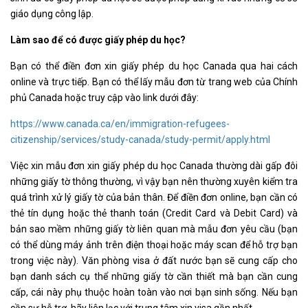
giáo dụng công lập.
Làm sao để có được giấy phép du học?
Bạn có thể điền đơn xin giấy phép du học Canada qua hai cách
online và trực tiếp. Bạn có thể lấy mẫu đơn từ trang web của Chính
phủ Canada hoặc truy cập vào link dưới đây:
https://www.canada.ca/en/immigration-refugees-
citizenship/services/study-canada/study-permit/apply.html
Việc xin mẫu đơn xin giấy phép du học Canada thường dài gấp đôi
những giấy tờ thông thường, vì vậy bạn nên thường xuyên kiểm tra
quá trình xử lý giấy tờ của bản thân. Để điền đơn online, bạn cần có
thẻ tín dụng hoặc thẻ thanh toán (Credit Card và Debit Card) và
bản sao mềm những giấy tờ liên quan mà mẫu đơn yêu cầu (bạn
có thể dùng máy ảnh trên điện thoại hoặc máy scan để hỗ trợ bạn
trong việc này). Văn phòng visa ở đất nước bạn sẽ cung cấp cho
bạn danh sách cụ thể những giấy tờ cần thiết mà bạn cần cung
cấp, cái này phụ thuộc hoàn toàn vào nơi bạn sinh sống. Nếu bạn