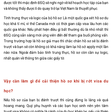
được tốt thì mặc định ĐSQ sẽ nghi ngờ về kế hoạch học tập của bạn
và không thấy được lí do quay trở lại Việt Nam là thuyết phục.
Tính trung thực và logic của bộ hồ sơ: Là một quốc gia xét hồ sơ du
học khá tỉ mỉ, vì thế Canada mới có thời gian cấp visa lâu hơn các
quốc gia khác. Nếu phát hiện điều gì bất thường dù là nhỏ nhất thì
ĐSQ cũng sẵn sàng mời ứng viên đến để tham gia buổi phỏng vấn.
Trong trường hợp là hồ sơ giả mạo thì chắc chắn hồ sơ sẽ bị đánh
trượt và bạn sẽ còn không có khả năng làm lại hồ sở apply một lần
nào nữa. Ngoài đảm bảo tính trung thực, hồ sơ còn cần sự logic,
nhất quán về thông tin giữa các giấy tờ.
Vậy cần làm gì để cải thiện hồ sơ khi bị rớt visa du
học?
Nếu hồ sơ của bạn bị đánh trượt thì cũng đừng lo lắng và quá
hoang mang. Quý phụ huynh và các bạn học sinh nên yên tâm
trượt visa không có nghĩa là cánh cửa du học khép lại, nếu cải thiện