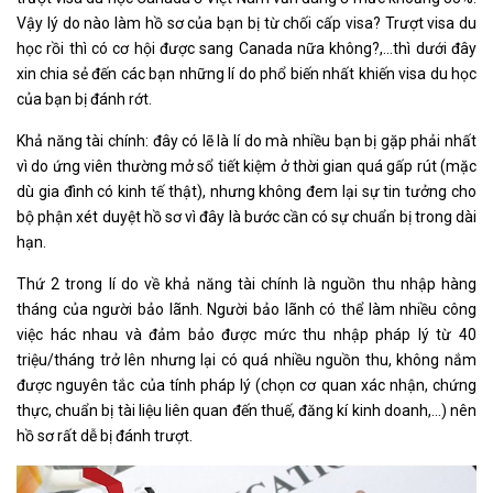
Vậy lý do nào làm hồ sơ của bạn bị từ chối cấp visa? Trượt visa du
học rồi thì có cơ hội được sang Canada nữa không?,…thì dưới đây
xin chia sẻ đến các bạn những lí do phổ biến nhất khiến visa du học
của bạn bị đánh rớt.
Khả năng tài chính: đây có lẽ là lí do mà nhiều bạn bị gặp phải nhất
vì do ứng viên thường mở sổ tiết kiệm ở thời gian quá gấp rút (mặc
dù gia đình có kinh tế thật), nhưng không đem lại sự tin tưởng cho
bộ phận xét duyệt hồ sơ vì đây là bước cần có sự chuẩn bị trong dài
hạn.
Thứ 2 trong lí do về khả năng tài chính là nguồn thu nhập hàng
tháng của người bảo lãnh. Người bảo lãnh có thể làm nhiều công
việc hác nhau và đảm bảo được mức thu nhập pháp lý từ 40
triệu/tháng trở lên nhưng lại có quá nhiều nguồn thu, không nắm
được nguyên tắc của tính pháp lý (chọn cơ quan xác nhận, chứng
thực, chuẩn bị tài liệu liên quan đến thuế, đăng kí kinh doanh,…) nên
hồ sơ rất dễ bị đánh trượt.