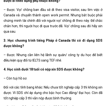
được đi theo dạng phụ thuộc không?
– Được. Vợ/ chồng ban đầu sẽ đi theo visa visitor, sau tìm việc ở
Canada và chuyển thành open work permit. Nhưng bắt buộc phải
chứng minh tài chính đối với người vợ/ chồng đi theo này. Để chắc
chắn hơn, thì người học đi qua trước đã. Vợ/ chồng sau đó hãy xin
qua sau.
3. Học chương trình tiếng Pháp ở Canada thì có đi dạng SDS
được không?
– Được. Nhưng cần liên hệ lãnh sự quán/ công ty du học để biết
điều kiện quy đổi từ IELTS sang TEF nhé.
4. Học sinh dưới 18 tuổi có nộp xin SDS được không?
– Còn tuỳ hồ sơ.
Đối với các tỉnh bang khác: Nếu chưa tốt nghiệp cấp 3 thì không xin
được. Vì SDS chỉ áp dụng cho bậc học Cao đẳng/ Đại học. Còn đã
tốt nghiệp cấp 3 thì vẫn nộp được bình thường.