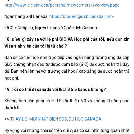
http://www.icicibank.ca/personal/newcomers/overview.page
Ngân hàng SBI Canada:
https://studentgic.sbicanada.com/
IRCC = Nhập cư, Người tị nạn và Quốc tịch Canada
18. Điều gì xảy ra với lệ phí GIC VÀ Học phí của tôi, nếu đơn xin
Visa sinh viên của tôi bị từ chối?
Bạn sẽ có thể nộp đơn trực tiếp vào ngân hàng tương ứng đã cấp
Giấy chứng nhận đầu tư được đảm bảo (GIC) để được hoàn trả đầy
đủ. Bạn nên liên hệ với trường đại học / cao đẳng để được hoàn trả
học phí.
19. Tôi có thể đi canada với IELTS 5.5 bands không?
Không, bạn cần phải có IELTS tối thiểu 6.0 và không kĩ năng nào
dưới 6.0.
>>
THAY ĐỔI MỚI NHẤT DIỆN SDS, DU HỌC CANADA
Hy vọng với những chia sẻ trên quí vị đã có cái nhìn tổng quan nhất