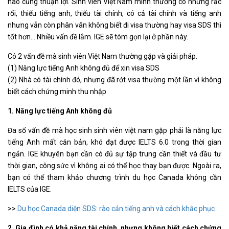
nào cũng thuận lợi. Sinh viên Việt Nam mình thường có những rắc
rối, thiếu tiếng anh, thiếu tài chính, có cả tài chính và tiếng anh
nhưng vẫn còn phân vân không biết đi visa thường hay visa SDS thì
tốt hơn… Nhiều vấn đề lắm. IGE sẽ tóm gọn lại ở phần này.
Có 2 vấn đề mà sinh viên Việt Nam thường gặp và giải pháp.
(1) Năng lực tiếng Anh không đủ để xin visa SDS
(2) Nhà có tài chính đó, nhưng đã rớt visa thường một lần vì không
biết cách chứng minh thu nhập
1. Năng lực tiếng Anh không đủ
Đa số vấn đề mà học sinh sinh viên việt nam gặp phải là năng lực
tiếng Anh mất căn bản, khó đạt được IELTS 6.0 trong thời gian
ngắn. IGE khuyên bạn cần có đủ sự tập trung cần thiết và đầu tư
thời gian, công sức vì không ai có thể học thay bạn được. Ngoài ra,
bạn có thể tham khảo chương trình du học Canada không cần
IELTS của IGE.
>>
Du học Canada diện SDS: rào cản tiếng anh và cách khắc phục
2. Gia đình có khả năng tài chính, nhưng không biết cách chứng