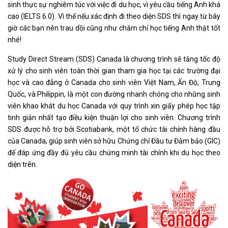
sinh thực sự nghiêm túc với việc đi du học, vì yêu cầu tiếng Anh khá
cao (IELTS 6.0). Vì thế nếu xác định đi theo diện SDS thì ngay từ bây
giờ các bạn nên trau dồi cũng như chăm chỉ học tiếng Anh thật tốt
nhé!
Study Direct Stream (SDS) Canada là chương trình sẽ tăng tốc độ
xử lý cho sinh viên toàn thời gian tham gia học tại các trường đại
học và cao đẳng ở Canada cho sinh viên Việt Nam, Ấn Độ, Trung
Quốc, và Philippin, là một con đường nhanh chóng cho những sinh
viên khao khát du học Canada với quy trình xin giấy phép học tập
tinh giản nhất tạo điều kiện thuận lợi cho sinh viên. Chương trình
SDS được hỗ trợ bởi Scotiabank, một tổ chức tài chính hàng đầu
của Canada, giúp sinh viên sở hữu Chứng chỉ Đầu tư Đảm bảo (GIC)
để đáp ứng đầy đủ yêu cầu chứng minh tài chính khi du học theo
diện trên.