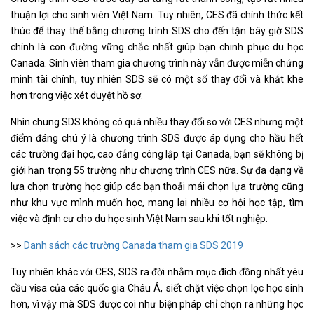
thuận lợi cho sinh viên Việt Nam. Tuy nhiên, CES đã chính thức kết
thúc để thay thế bằng chương trình SDS cho đến tận bây giờ SDS
chính là con đường vững chắc nhất giúp bạn chinh phục du học
Canada. Sinh viên tham gia chương trình này vẫn được miễn chứng
minh tài chính, tuy nhiên SDS sẽ có một số thay đổi và khắt khe
hơn trong việc xét duyệt hồ sơ.
Nhìn chung SDS không có quá nhiều thay đổi so với CES nhưng một
điểm đáng chú ý là chương trình SDS được áp dụng cho hầu hết
các trường đại học, cao đẳng công lập tại Canada, bạn sẽ không bị
giới hạn trọng 55 trường như chương trình CES nữa. Sự đa dạng về
lựa chọn trường học giúp các bạn thoải mái chọn lựa trường cũng
như khu vực mình muốn học, mang lại nhiều cơ hội học tập, tìm
việc và định cư cho du học sinh Việt Nam sau khi tốt nghiệp.
>>
Danh sách các trường Canada tham gia SDS 2019
Tuy nhiên khác với CES, SDS ra đời nhằm mục đích đồng nhất yêu
cầu visa của các quốc gia Châu Á, siết chặt việc chọn lọc học sinh
hơn, vì vậy mà SDS được coi như biện pháp chỉ chọn ra những học