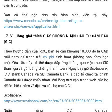
viên trực tuyến.
Bạn có thể nộp đơn xin Visa sinh viên tại đây:
https://www.canada.ca/en/immigration-refugees-
citizenship/service/application.html
17. Vui lòng giải thích GIẤY CHỨNG NHẬN ĐẦU TƯ ĐẢM BẢO
(GIC)
Theo hướng dẫn của IRCC, bạn sẽ cần khoảng 10.000 đô la CAD
mỗi năm để trang trải
chi phí
sinh hoạt (Không bao gồm học
phí). Yêu cầu này có thể được đáp ứng thông qua việc mua GIC
tham gia và gửi bằng chứng thanh toán. Ngay bây giờ Scotiabank,
ICICI Bank Canada và SBI Canada Bank là các tổ chức tài chính
Canada đều được chấp nhận. Vui lòng truy cập trang web của họ
để tìm hiểu thêm về dịch vụ của họ cho GIC:
Scotiabank:
http://www.scotiabank.com/ca/en/0%2C%2C5698%2C00.html
Ngân hàng ICICI Canada: