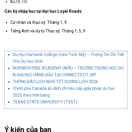
IELTS 7.0
Các kỳ nhập học tại Đại học Loyal Roads:
Cử nhân và thạc sỹ: Tháng 1, 9
Tiếng Anh và dự bị Thạc sỹ: Tháng 1, 5, 9
Du Học Hartwick College (new York, Mỹ) – Thông Tin Chi Tiết
Cho Du Học Sinh
NORWICH FREE ACADEMY (NFA) – TRƯỜNG TRUNG HỌC DỰ
BỊ ĐẠI HỌC HÀNG ĐẦU TẠI CONNECTICUT, MỸ
THÔNG BÁO LỊCH NGHỈ TẾT DƯƠNG LỊCH 2026
Chính phủ Canada ấn định chỉ tiêu cấp giấy phép du học
2025 theo tỉnh bang
TEXAS STATE UNIVERSITY (TXST)
Ý kiến của bạn