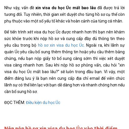
Như vậy, vấn đề
xin visa du học Úc mất bao lâu
đã được trả lời
tương đối. Tuy nhiên, thời gian xét duyệt cho từng hồ sơ cụ thể còn
phụ thuộc vào một số yếu tố khác và hoàn cảnh của từng cá nhân.
Để tiến trình xét visa du học Úc được nhanh hơn thì bạn nên khám
sức khỏe trước khi nộp hồ sơ và cung cấp đầy đủ thông tin theo
yêu cầu trong bộ
hồ sơ xin visa du học Úc
. Ngoài ra, khi lãnh sự
quán Úc yêu cầu bổ sung thêm thông tin hoặc yêu cầu thêm bằng
chứng, nếu bạn nộp giấy tờ bổ sung càng sớm thì việc xét duyệt
visa càng nhanh hơn. Sau khi nộp hồ sơ phỏng vấn, câu hỏi “xin
visa du học Úc mất bao lâu?” sẽ luôn trong đầu bạn. Vì vậy, một
điểm đáng lưu ý là bạn nên cung cấp địa chỉ email để viên chức
lãnh sự có thể liên lạc với bạn dễ dàng hơn và nhanh chóng hơn nếu
cần bổ sung hồ sơ.
ĐỌC THÊM:
Điều kiện du học Úc
Nên nộp hồ sơ xin visa du học Úc vào thời điểm