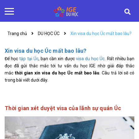
Trang chủ
DU HỌC ÚC
Xin visa du học Úc mất bao lâu?
Xin visa du học Úc mất bao lâu?
Để học
tập tại Úc
, bạn cần xin được
visa du học Úc
. Rất nhiều bạn
đọc đã gửi thắc mắc tới tư vấn du học IGE nhờ giải đáp thắc
mắc
thời gian xin visa du học Úc mất bao lâu
. Câu trả lời sẽ có
trong bài viết dưới đây.
Thời gian xét duyệt visa của lãnh sự quán Úc