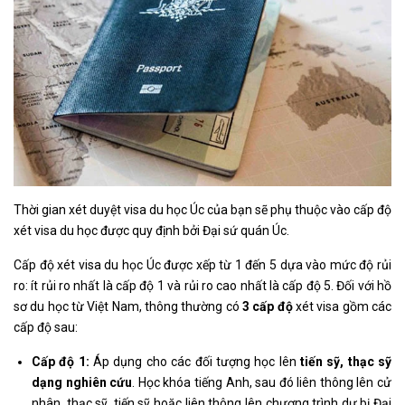
Thời gian xét duyệt visa du học Úc của bạn sẽ phụ thuộc vào cấp độ
xét visa du học được quy định bởi Đại sứ quán Úc.
Cấp độ xét visa du học Úc được xếp từ 1 đến 5 dựa vào mức độ rủi
ro: ít rủi ro nhất là cấp độ 1 và rủi ro cao nhất là cấp độ 5. Đối với hồ
sơ du học từ Việt Nam, thông thường có
3 cấp độ
xét visa gồm các
cấp độ sau:
Cấp độ 1:
Áp dụng cho các đối tượng học lên
tiến sỹ, thạc sỹ
dạng nghiên cứu
. Học khóa tiếng Anh, sau đó liên thông lên cử
nhân, thạc sỹ, tiến sỹ hoặc liên thông lên chương trình dự bị Đại