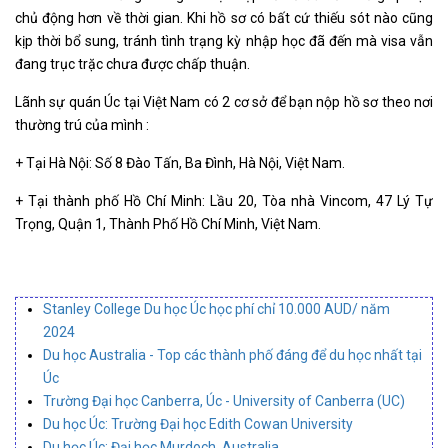
chủ động hơn về thời gian. Khi hồ sơ có bất cứ thiếu sót nào cũng
kịp thời bổ sung, tránh tình trạng kỳ nhập học đã đến mà visa vẫn
đang trục trặc chưa được chấp thuận.
Lãnh sự quán Úc tại Việt Nam có 2 cơ sở để bạn nộp hồ sơ theo nơi
thường trú của mình :
+ Tại Hà Nội: Số 8 Đào Tấn, Ba Đình, Hà Nội, Việt Nam.
+ Tại thành phố Hồ Chí Minh: Lầu 20, Tòa nhà Vincom, 47 Lý Tự
Trọng, Quận 1, Thành Phố Hồ Chí Minh, Việt Nam.
Stanley College Du học Úc học phí chỉ 10.000 AUD/ năm
2024
Du học Australia - Top các thành phố đáng để du học nhất tại
Úc
Trường Đại học Canberra, Úc - University of Canberra (UC)
Du học Úc: Trường Đại học Edith Cowan University
Du học Úc: Đại học Murdoch, Australia